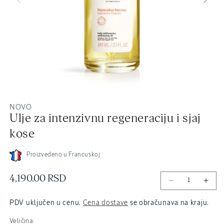
Open
O
NOVO
media
me
Ulje za intenzivnu regeneraciju i sjaj
3
4
in
in
kose
modal
mo
Proizvedeno u Francuskoj
Redovna
4,190.00 RSD
cena
PDV uključen u cenu.
Cena dostave
se obračunava na kraju.
Veličina: