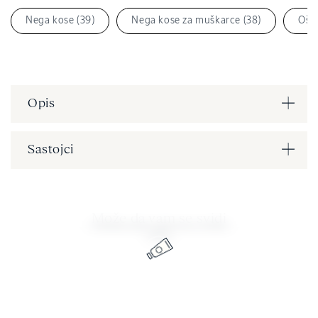
Nega kose (39)
Nega kose za muškarce (38)
Ošte
Opis
Sastojci
Može da vam se svidi