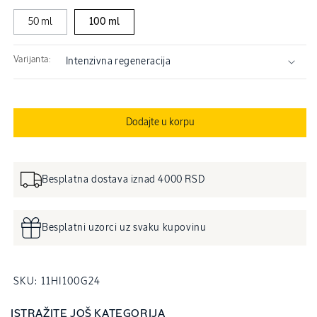
50 ml
100 ml
Varijanta:
Dodajte u korpu
Besplatna dostava iznad 4000 RSD
Besplatni uzorci uz svaku kupovinu
SKU:
SKU:
11HI100G24
ISTRAŽITE JOŠ KATEGORIJA