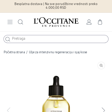
Besplatna dostava | Na sve porudžbine vrednosti preko
Pređite na
sadržaj
4.000,00 RSD
Log
Cart
in
Početna strana
/
Ulje za intenzivnu regeneraciju i sjaj kose