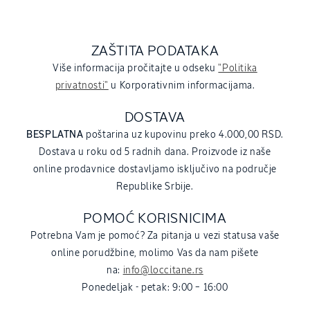
ZAŠTITA PODATAKA
Više informacija pročitajte u odseku
"Politika
privatnosti"
u Korporativnim informacijama.
DOSTAVA
BESPLATNA
poštarina uz kupovinu preko 4.000,00 RSD.
Dostava u roku od 5 radnih dana. Proizvode iz naše
online prodavnice dostavljamo isključivo na područje
Republike Srbije.
POMOĆ KORISNICIMA
Potrebna Vam je pomoć? Za pitanja u vezi statusa vaše
online porudžbine, molimo Vas da nam pišete
na:
info@loccitane.rs
Ponedeljak - petak: 9:00 – 16:00