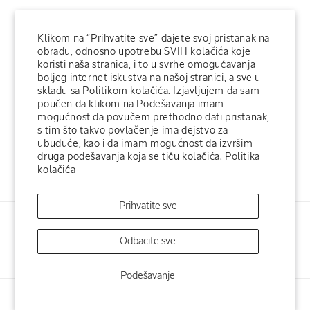
POMOĆ KORISNICIMA
Klikom na “Prihvatite sve” dajete svoj pristanak na
obradu, odnosno upotrebu SVIH kolačića koje
koristi naša stranica, i to u svrhe omogućavanja
KORPORATIVNE INFORMACIJE
boljeg internet iskustva na našoj stranici, a sve u
skladu sa Politikom kolačića. Izjavljujem da sam
poučen da klikom na Podešavanja imam
mogućnost da povučem prethodno dati pristanak,
s tim što takvo povlačenje ima dejstvo za
ubuduće, kao i da imam mogućnost da izvršim
druga podešavanja koja se tiču kolačića.
Politika
kolačića
Facebook
Instagram
Prihvatite sve
L'Occitane Fondacija
L'Occitane hotelska kozmetika
Odbacite sve
L'Occitane SPA
L'Occitane u svetu
Podešavanje