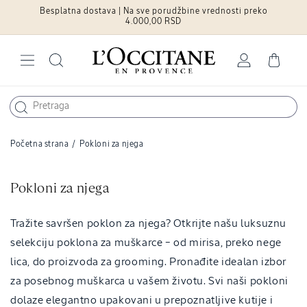
Besplatna dostava | Na sve porudžbine vrednosti preko
Pređite na
sadržaj
4.000,00 RSD
Log
Cart
in
Početna strana
/
Pokloni za njega
C
Pokloni za njega
o
l
Tražite savršen poklon za njega? Otkrijte našu luksuznu
l
selekciju poklona za muškarce – od mirisa, preko nege
e
lica, do proizvoda za grooming. Pronađite idealan izbor
c
za posebnog muškarca u vašem životu. Svi naši pokloni
t
dolaze elegantno upakovani u prepoznatljive kutije i