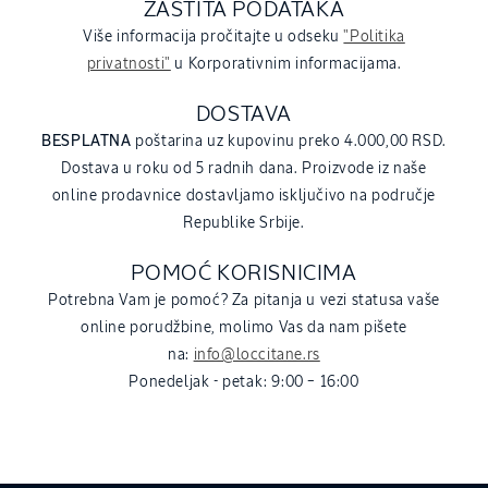
ZAŠTITA PODATAKA
Više informacija pročitajte u odseku
"Politika
privatnosti"
u Korporativnim informacijama.
DOSTAVA
BESPLATNA
poštarina uz kupovinu preko 4.000,00 RSD.
Dostava u roku od 5 radnih dana. Proizvode iz naše
online prodavnice dostavljamo isključivo na područje
Republike Srbije.
POMOĆ KORISNICIMA
Potrebna Vam je pomoć? Za pitanja u vezi statusa vaše
online porudžbine, molimo Vas da nam pišete
na:
info@loccitane.rs
Ponedeljak - petak: 9:00 – 16:00