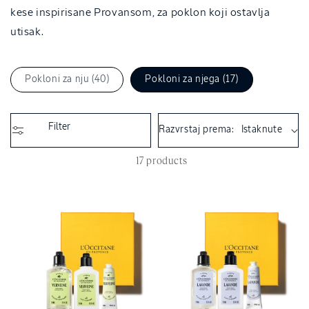
i
kese inspirisane Provansom, za poklon koji ostavlja
o
utisak.
n
:
Pokloni za nju (40)
Pokloni za njega (17)
Filter
Razvrstaj prema:
17 products