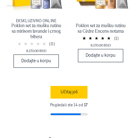
EKSKLUZIVNO ONLINE
Poklon set za mušku rutinu
Poklon set za mušku rutinu
sa mirisom lavande i crnog
sa Cèdre Encens notama
bibera
(1)
(0)
8,170.00 RSD
8,170.00 RSD
Dodajte u korpu
Dodajte u korpu
Učitaj još
Pogledali ste 14 od
17