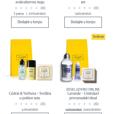
svakodnevnu negu
set
(0)
(0)
1 piece
|
2,970.00 RSD
3,470.00 RSD
Dodajte u korpu
Dodajte u korpu
Sniženje
EKSKLUZIVNO ONLINE
Cédrat & Verbena – Svežina
Lavande – Umirujući
u poklon setu
provansalski ritual
(0)
(0)
4,170.00 RSD
4,470.00 RSD
2,682.00 RSD