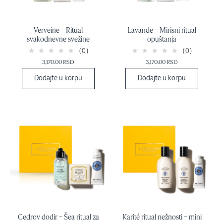
Verveine – Ritual
Lavande – Mirisni ritual
svakodnevne svežine
opuštanja
(0)
(0)
3,170.00 RSD
3,170.00 RSD
Dodajte u korpu
Dodajte u korpu
Cedrov dodir – Šea ritual za
Karité ritual nežnosti – mini