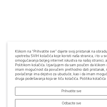
Klikom na “Prihvatite sve” dajete svoj pristanak na obrad
upotrebu SVIH kolačića koje koristi naša stranica, i to u s
omogućavanja boljeg internet iskustva na našoj stranici, a
Politikom kolačića. Izjavljujem da sam poučen da klikom
imam mogućnost da povučem prethodno dati pristanak, s
povlačenje ima dejstvo za ubuduće, kao i da imam moguć
druga podešavanja koja se tiču kolačića.
Politika kolačića
Prihvatite sve
Odbacite sve