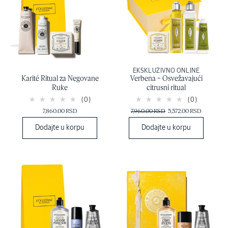
EKSKLUZIVNO ONLINE
Karité Ritual za Negovane
Verbena – Osvežavajući
Ruke
citrusni ritual
(0)
(0)
7,860.00 RSD
7,960.00 RSD
5,572.00 RSD
Dodajte u korpu
Dodajte u korpu