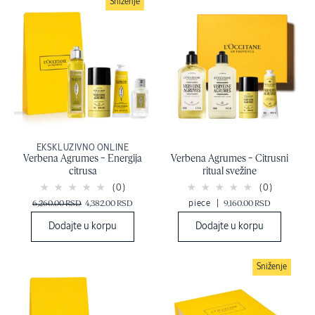
Sniženje
EKSKLUZIVNO ONLINE
Verbena Agrumes – Energija
Verbena Agrumes – Citrusni
citrusa
ritual svežine
(0)
(0)
6,260.00 RSD
4,382.00 RSD
piece
|
9,160.00 RSD
Dodajte u korpu
Dodajte u korpu
Sniženje