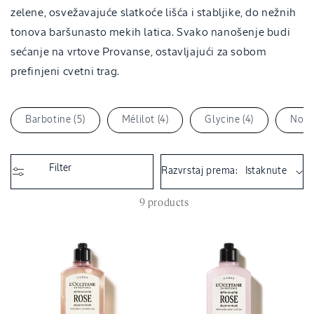
i
zelene, osvežavajuće slatkoće lišća i stabljike, do nežnih
o
tonova baršunasto mekih latica. Svako nanošenje budi
n
sećanje na vrtove Provanse, ostavljajući za sobom
:
prefinjeni cvetni trag.
Barbotine (5)
Mélilot (4)
Glycine (4)
Noble
Filter
Razvrstaj prema:
9 products