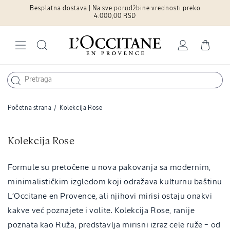
Besplatna dostava | Na sve porudžbine vrednosti preko
Pređite na
sadržaj
4.000,00 RSD
Log
Cart
in
Početna strana
/
Kolekcija Rose
C
Kolekcija Rose
o
l
Formule su pretočene u nova pakovanja sa modernim,
l
minimalističkim izgledom koji odražava kulturnu baštinu
e
L’Occitane en Provence, ali njihovi mirisi ostaju onakvi
c
kakve već poznajete i volite. Kolekcija Rose, ranije
t
poznata kao Ruža, predstavlja mirisni izraz cele ruže – od