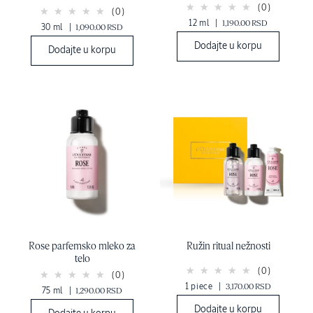
(0)
(0)
12 ml
|
1,190.00 RSD
30 ml
|
1,090.00 RSD
Dodajte u korpu
Dodajte u korpu
Rose parfemsko mleko za
Ružin ritual nežnosti
telo
(0)
(0)
1 piece
|
3,170.00 RSD
75 ml
|
1,290.00 RSD
Dodajte u korpu