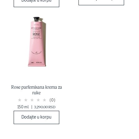
Dodajte u korpu
Rose parfemisana krema za
ruke
(0)
150 ml
|
3,290.00 RSD
Dodajte u korpu