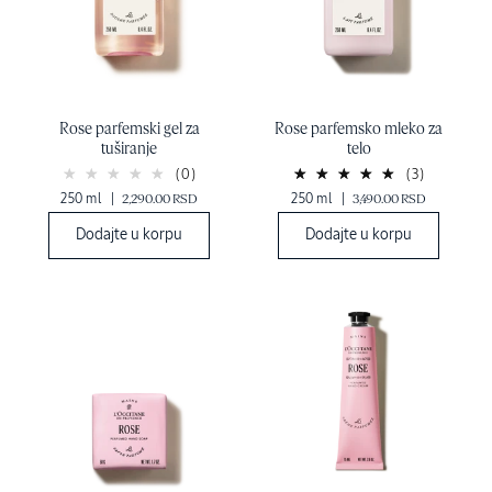
Rose parfemski gel za
Rose parfemsko mleko za
tuširanje
telo
(0)
(3)
250 ml
|
2,290.00 RSD
250 ml
|
3,490.00 RSD
Dodajte u korpu
Dodajte u korpu