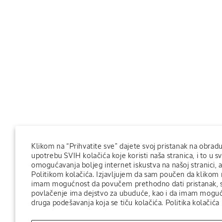
Klikom na “Prihvatite sve” dajete svoj pristanak na obrad
upotrebu SVIH kolačića koje koristi naša stranica, i to u s
omogućavanja boljeg internet iskustva na našoj stranici, a
Politikom kolačića. Izjavljujem da sam poučen da klikom
imam mogućnost da povučem prethodno dati pristanak, s
povlačenje ima dejstvo za ubuduće, kao i da imam moguć
druga podešavanja koja se tiču kolačića.
Politika kolačića