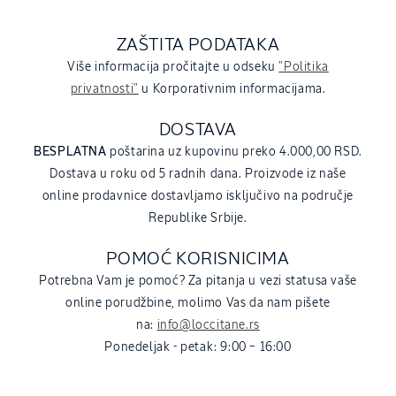
ZAŠTITA PODATAKA
Više informacija pročitajte u odseku
"Politika
privatnosti"
u Korporativnim informacijama.
DOSTAVA
BESPLATNA
poštarina uz kupovinu preko 4.000,00 RSD.
Dostava u roku od 5 radnih dana. Proizvode iz naše
online prodavnice dostavljamo isključivo na područje
Republike Srbije.
POMOĆ KORISNICIMA
Potrebna Vam je pomoć? Za pitanja u vezi statusa vaše
online porudžbine, molimo Vas da nam pišete
na:
info@loccitane.rs
Ponedeljak - petak: 9:00 – 16:00