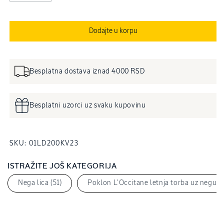
Dodajte u korpu
Besplatna dostava iznad 4000 RSD
Besplatni uzorci uz svaku kupovinu
SKU:
SKU:
01LD200KV23
ISTRAŽITE JOŠ KATEGORIJA
Nega lica (51)
Poklon L'Occitane letnja torba uz negu lic