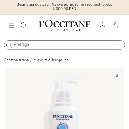
Besplatna dostava | Na sve porudžbine vrednosti preko
Pređite na
sadržaj
4.000,00 RSD
Log
Cart
in
Početna strana
/
Mleko za čišćenje lica