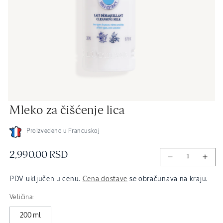
Open
Mleko za čišćenje lica
media
2
in
modal
Proizvedeno u Francuskoj
Redovna
2,990.00 RSD
cena
PDV uključen u cenu.
Cena dostave
se obračunava na kraju.
Veličina:
200 ml