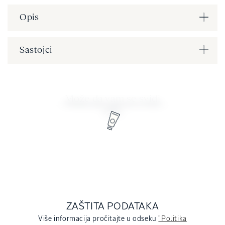
Opis
Sastojci
Može da vam se svidi
ZAŠTITA PODATAKA
Više informacija pročitajte u odseku
"Politika