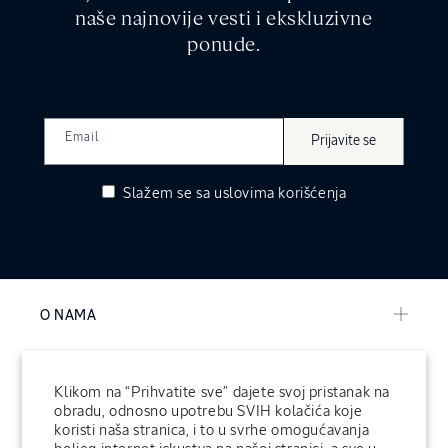
naše najnovije vesti i ekskluzivne
ponude.
Email
Prijavite se
Slažem se sa
uslovima korišćenja
O NAMA
POMOĆ KORISNICIMA
Klikom na “Prihvatite sve” dajete svoj pristanak na
obradu, odnosno upotrebu SVIH kolačića koje
koristi naša stranica, i to u svrhe omogućavanja
KORPORATIVNE INFORMACIJE