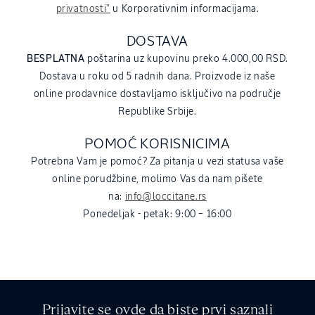
privatnosti"
u Korporativnim informacijama.
DOSTAVA
BESPLATNA
poštarina uz kupovinu preko 4.000,00 RSD.
Dostava u roku od 5 radnih dana. Proizvode iz naše
online prodavnice dostavljamo isključivo na područje
Republike Srbije.
POMOĆ KORISNICIMA
Potrebna Vam je pomoć? Za pitanja u vezi statusa vaše
online porudžbine, molimo Vas da nam pišete
na:
info@loccitane.rs
Ponedeljak - petak: 9:00 – 16:00
Prijavite se ovde da biste prvi saznali