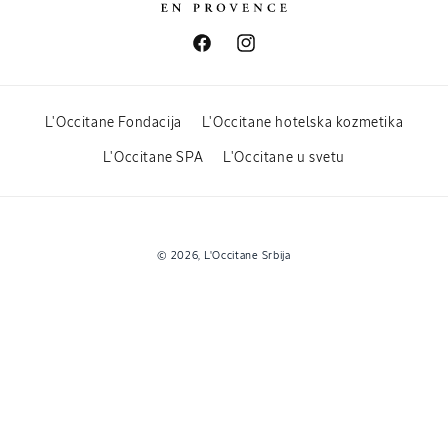
Facebook
Instagram
L'Occitane Fondacija
L'Occitane hotelska kozmetika
L'Occitane SPA
L'Occitane u svetu
Payment
© 2026,
L'Occitane Srbija
methods