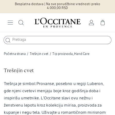
Besplatna dostava | Na sve porudžbine vrednosti preko
Pređite na
sadržaj
4.000,00 RSD
Log
Cart
in
Početna strana
/
Trešnjin cvet
/
Tip proizvoda_Hand Care
C
Trešnjin cvet
o
l
Trešnja je simbol Provanse, posebno u regiji Luberon,
l
gde njeni cvetovi menjaju boje kroz godišnja doba i
e
inspirišu umetnike. L’Occitane slavi ovu nežnu i
c
ženstvenu lepotu kroz kolekciju mirisa, proizvoda za
t
kupanje i negu tela. Uživajte u romantičnom mirisnom