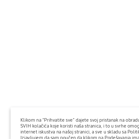
Klikom na “Prihvatite sve” dajete svoj pristanak na obra
SVIH kolačića koje koristi naša stranica, i to u svrhe om
internet iskustva na našoj stranici, a sve u skladu sa Poli
Izjavljujem da sam poučen da klikom na Podešavanja i