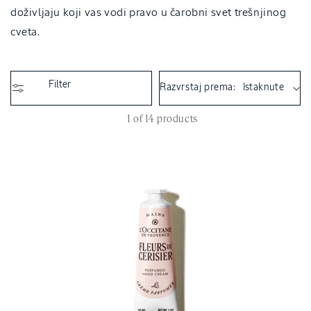
i
doživljaju koji vas vodi pravo u čarobni svet trešnjinog
o
cveta.
n
:
Filter
Razvrstaj prema:
1 of 14 products