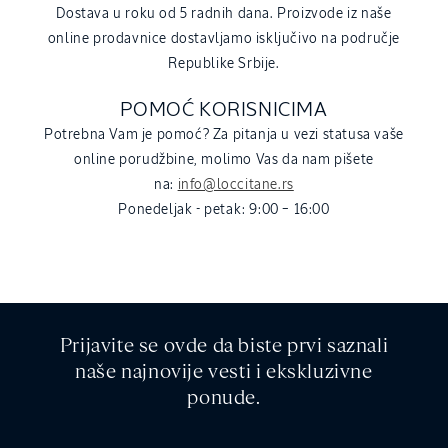
Dostava u roku od 5 radnih dana. Proizvode iz naše
online prodavnice dostavljamo isključivo na područje
Republike Srbije.
POMOĆ KORISNICIMA
Potrebna Vam je pomoć? Za pitanja u vezi statusa vaše
online porudžbine, molimo Vas da nam pišete
na:
info@loccitane.rs
Ponedeljak - petak: 9:00 – 16:00
Prijavite se ovde da biste prvi saznali
naše najnovije vesti i ekskluzivne
ponude.