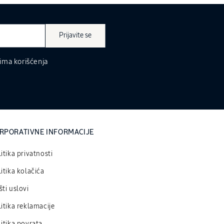
Prijavite se
ima korišćenja
RPORATIVNE INFORMACIJE
itika privatnosti
itika kolačića
ti uslovi
itika reklamacije