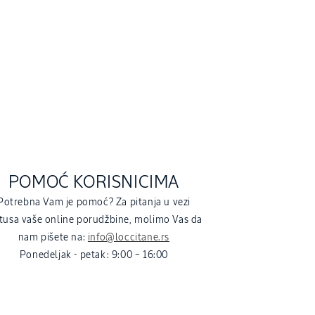
POMOĆ KORISNICIMA
Potrebna Vam je pomoć? Za pitanja u vezi
tusa vaše online porudžbine, molimo Vas da
nam pišete na:
info@loccitane.rs
Ponedeljak - petak: 9:00 – 16:00