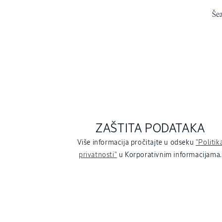
Šea
ZAŠTITA PODATAKA
Više informacija pročitajte u odseku
"Politik
privatnosti"
u Korporativnim informacijama.