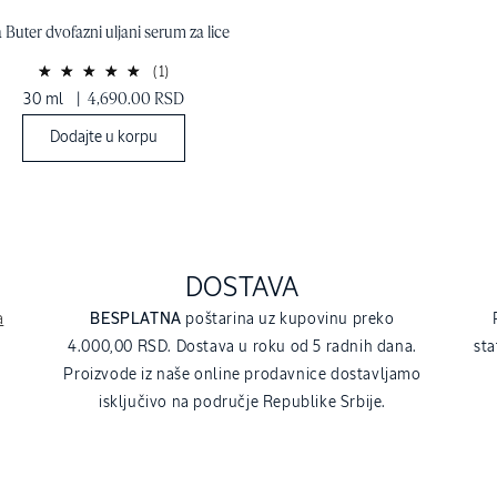
 Buter dvofazni uljani serum za lice
(1)
30 ml
|
4,690.00 RSD
Dodajte u korpu
DOSTAVA
a
BESPLATNA
poštarina uz kupovinu preko
4.000,00 RSD. Dostava u roku od 5 radnih dana.
sta
Proizvode iz naše online prodavnice dostavljamo
isključivo na područje Republike Srbije.