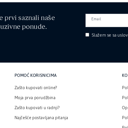
e prvi saznali naše
Email
kluzivne ponude.
Slažem se sa
uslov
POMOĆ KORISNICIMA
KO
Zašto kupovati online?
Pol
Moja prva porudžbina
Pol
Zašto kupovati u radnji?
Opš
Najčešće postavljana pitanja
Pol