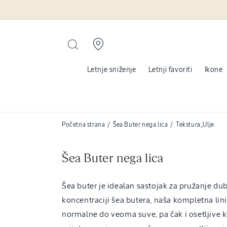
Pređite na
sadržaj
Letnje sniženje
Letnji favoriti
Ikone
Početna strana
/
Šea Buter nega lica
/
Tekstura_Ulje
C
Šea Buter nega lica
o
Šea buter je idealan sastojak za pružanje dub
l
koncentraciji šea butera, naša kompletna lini
l
normalne do veoma suve, pa čak i osetljive k
e