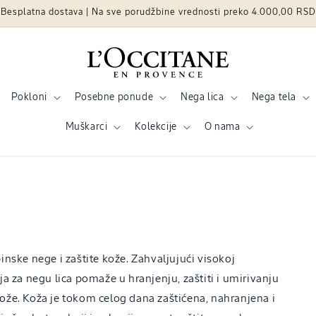
Besplatna dostava | Na sve porudžbine vrednosti preko 4.000,00 RSD
Pokloni
Posebne ponude
Nega lica
Nega tela
Muškarci
Kolekcije
O nama
inske nege i zaštite kože. Zahvaljujući visokoj
ja za negu lica pomaže u hranjenju, zaštiti i umirivanju
ože. Koža je tokom celog dana zaštićena, nahranjena i