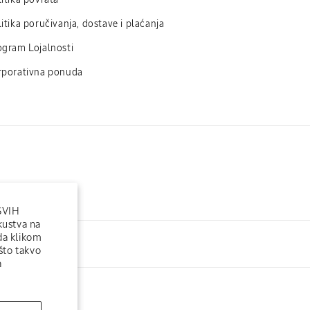
itika povrata
itika poručivanja, dostave i plaćanja
ogram Lojalnosti
rporativna ponuda
 SVIH
skustva na
 da klikom
citane u svetu
što takvo
a