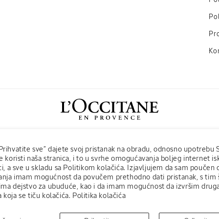
Pol
Pol
Pr
Ko
Facebook
Instagram
Prihvatite sve” dajete svoj pristanak na obradu, odnosno upotrebu
e koristi naša stranica, i to u svrhe omogućavanja boljeg internet i
ci, a sve u skladu sa Politikom kolačića. Izjavljujem da sam poučen
ndacija
L'Occitane hotelska kozmetika
L'Occitane SPA
L'Oc
nja imam mogućnost da povučem prethodno dati pristanak, s tim 
ima dejstvo za ubuduće, kao i da imam mogućnost da izvršim drug
 koja se tiču kolačića.
Politika kolačića
Payment
© 2026,
L'Occitane Srbija