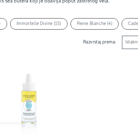
is šea butera koji je obavija poput zaštitnog vela.
)
Immortelle Divine (15)
Reine Blanche (4)
Cade
Razvrstaj prema: