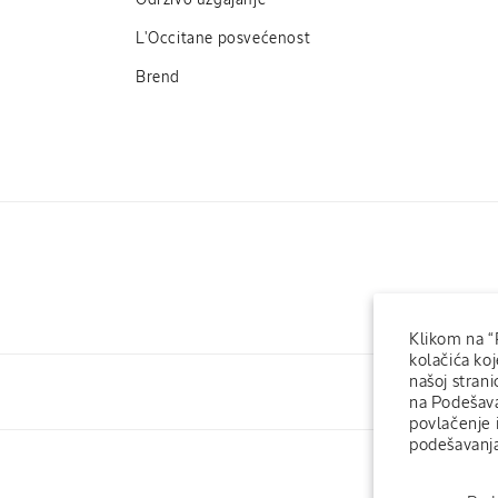
Održivo uzgajanje
L'Occitane posvećenost
Brend
Klikom na “
kolačića koj
našoj strani
L'Occitane Fo
na Podešava
povlačenje 
podešavanja