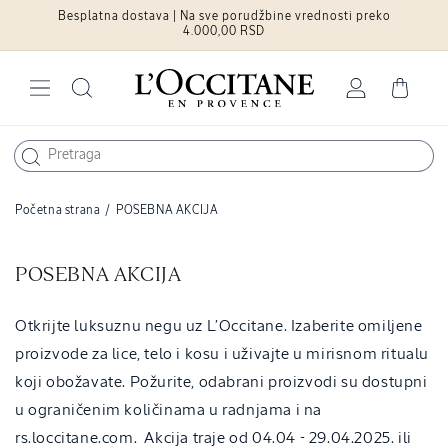
Besplatna dostava | Na sve porudžbine vrednosti preko
Pređite na
sadržaj
4.000,00 RSD
Log
Cart
in
Početna strana
/
POSEBNA AKCIJA
C
POSEBNA AKCIJA
o
l
Otkrijte luksuznu negu uz L’Occitane. Izaberite omiljene
l
proizvode za lice, telo i kosu i uživajte u mirisnom ritualu
e
koji obožavate. Požurite, odabrani proizvodi su dostupni
c
u ograničenim količinama u radnjama i na
t
rs.loccitane.com. Akcija traje od 04.04 - 29.04.2025. ili