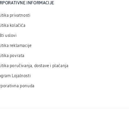
RPORATIVNE INFORMACIJE
itika privatnosti
itika kolačića
ti uslovi
itika reklamacije
itika povrata
itika poručivanja, dostave i plaćanja
ogram Lojalnosti
rporativna ponuda