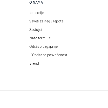
O NAMA
Kolekcije
Saveti za negu lepote
Sastojci
Naše formule
Održivo uzgajanje
L'Occitane posvećenost
Brend