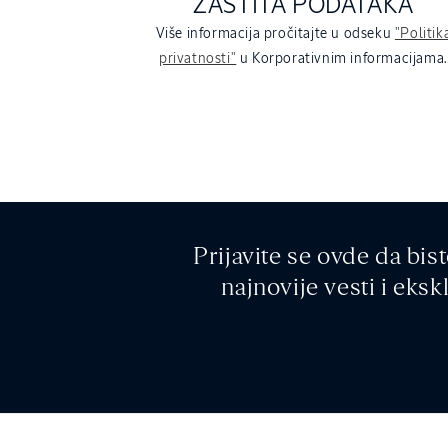
ZAŠTITA PODATAKA
Više informacija pročitajte u odseku
"Politik
privatnosti"
u Korporativnim informacijama.
Prijavite se ovde da bist
najnovije vesti i eks