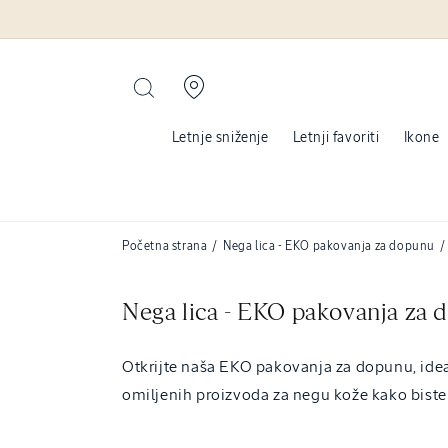
Pređite na
sadržaj
Letnje sniženje
Letnji favoriti
Ikone
Početna strana
/
Nega lica - EKO pakovanja za dopunu
/
C
Nega lica - EKO pakovanja za
o
Otkrijte naša EKO pakovanja za dopunu, ideal
l
omiljenih proizvoda za negu kože kako biste 
l
e