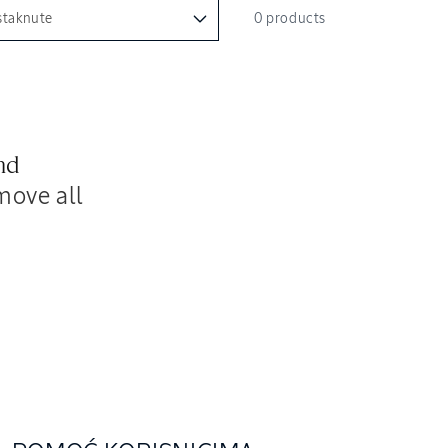
0 products
nd
move all