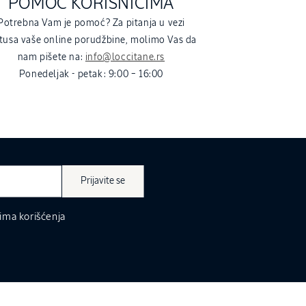
POMOĆ KORISNICIMA
Potrebna Vam je pomoć? Za pitanja u vezi
tusa vaše online porudžbine, molimo Vas da
nam pišete na:
info@loccitane.rs
Ponedeljak - petak: 9:00 – 16:00
Prijavite se
ima korišćenja