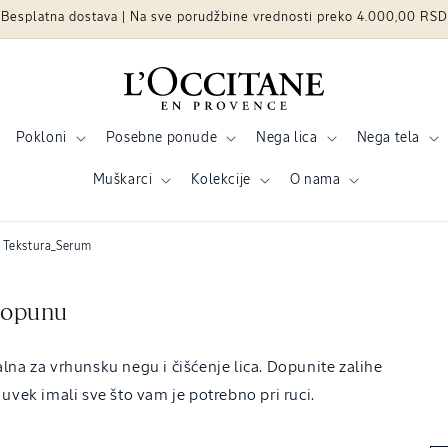
Besplatna dostava | Na sve porudžbine vrednosti preko 4.000,00 RSD
Pokloni
Posebne ponude
Nega lica
Nega tela
Muškarci
Kolekcije
O nama
Tekstura_Serum
 dopunu
na za vrhunsku negu i čišćenje lica. Dopunite zalihe
uvek imali sve što vam je potrebno pri ruci.