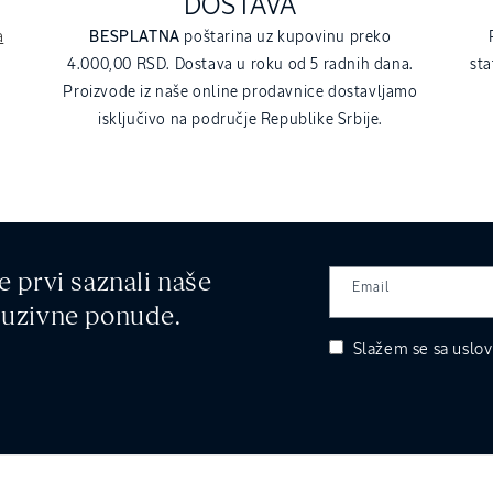
DOSTAVA
a
BESPLATNA
poštarina uz kupovinu preko
4.000,00 RSD. Dostava u roku od 5 radnih dana.
sta
Proizvode iz naše online prodavnice dostavljamo
isključivo na područje Republike Srbije.
e prvi saznali naše
Email
kluzivne ponude.
Slažem se sa
uslov