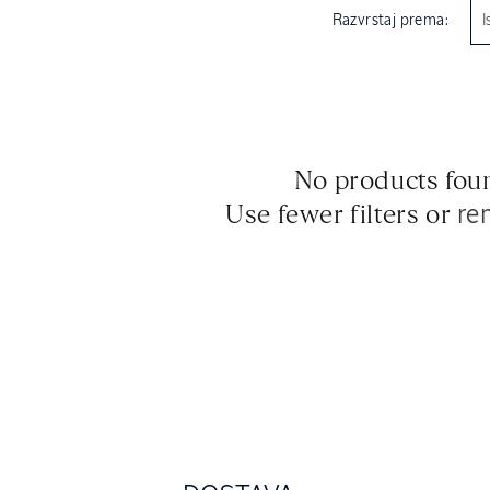
Razvrstaj prema:
No products fou
Use fewer filters or
re