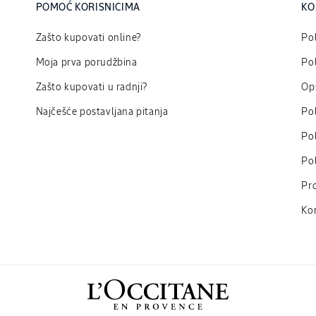
POMOĆ KORISNICIMA
KO
Zašto kupovati online?
Pol
Moja prva porudžbina
Pol
Zašto kupovati u radnji?
Opš
Najčešće postavljana pitanja
Pol
Pol
Pol
Pr
Ko