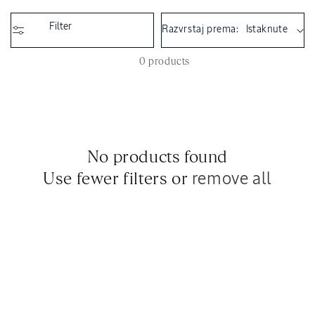
i
o
Filter
Razvrstaj prema:
n
:
0 products
No products found
Use fewer filters or
remove all