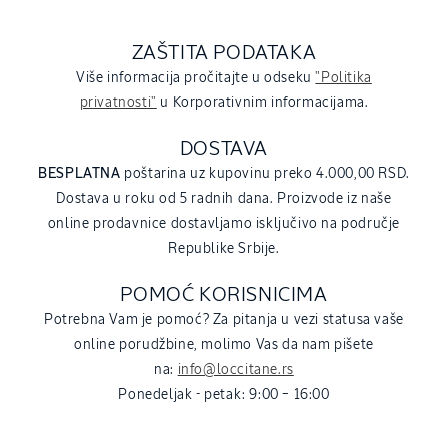
ZAŠTITA PODATAKA
Više informacija pročitajte u odseku
"Politika
privatnosti"
u Korporativnim informacijama.
DOSTAVA
BESPLATNA
poštarina uz kupovinu preko 4.000,00 RSD.
Dostava u roku od 5 radnih dana. Proizvode iz naše
online prodavnice dostavljamo isključivo na područje
Republike Srbije.
POMOĆ KORISNICIMA
Potrebna Vam je pomoć? Za pitanja u vezi statusa vaše
online porudžbine, molimo Vas da nam pišete
na:
info@loccitane.rs
Ponedeljak - petak: 9:00 – 16:00