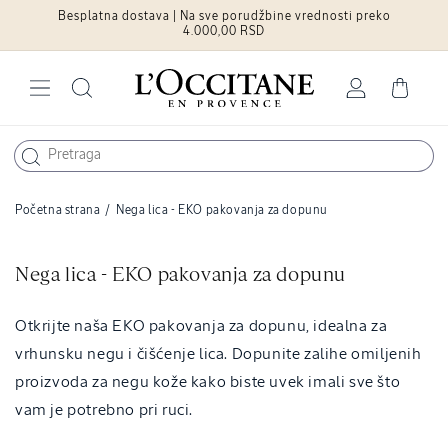
Besplatna dostava | Na sve porudžbine vrednosti preko
Pređite na
sadržaj
4.000,00 RSD
Log
Cart
in
Početna strana
/
Nega lica - EKO pakovanja za dopunu
C
Nega lica - EKO pakovanja za dopunu
o
l
Otkrijte naša EKO pakovanja za dopunu, idealna za
l
vrhunsku negu i čišćenje lica. Dopunite zalihe omiljenih
e
proizvoda za negu kože kako biste uvek imali sve što
c
vam je potrebno pri ruci.
t