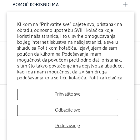
POMOĆ KORISNICIMA
KORPORATIVNE INFORMACIJE
Klikom na “Prihvatite sve” dajete svoj pristanak na
obradu, odnosno upotrebu SVIH kolačića koje
koristi naša stranica, i to u svrhe omogućavanja
boljeg internet iskustva na našoj stranici, a sve u
skladu sa Politikom kolačića. Izjavljujem da sam
poučen da klikom na Podešavanja imam
mogućnost da povučem prethodno dati pristanak,
s tim što takvo povlačenje ima dejstvo za ubuduće,
kao i da imam mogućnost da izvršim druga
Facebook
Instagram
podešavanja koja se tiču kolačića.
Politika kolačića
Prihvatite sve
L'Occitane Fondacija
L'Occitane hotelska kozmetika
L'Occitane SPA
L'Occitane u svetu
Odbacite sve
Podešavanje
Payment
© 2026,
L'Occitane Srbija