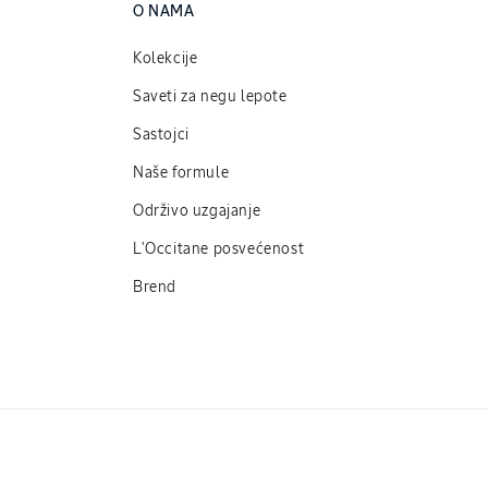
O NAMA
Kolekcije
Saveti za negu lepote
Sastojci
Naše formule
Održivo uzgajanje
L'Occitane posvećenost
Brend