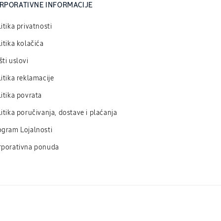
RPORATIVNE INFORMACIJE
itika privatnosti
itika kolačića
ti uslovi
itika reklamacije
itika povrata
itika poručivanja, dostave i plaćanja
ogram Lojalnosti
rporativna ponuda