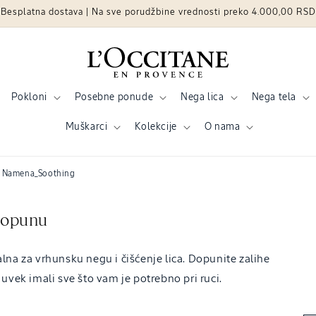
Besplatna dostava | Na sve porudžbine vrednosti preko 4.000,00 RSD
Pokloni
Posebne ponude
Nega lica
Nega tela
Muškarci
Kolekcije
O nama
Namena_Soothing
 dopunu
na za vrhunsku negu i čišćenje lica. Dopunite zalihe
uvek imali sve što vam je potrebno pri ruci.