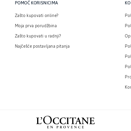
POMOĆ KORISNICIMA
KO
Zašto kupovati online?
Pol
Moja prva porudžbina
Pol
Zašto kupovati u radnji?
Opš
Najčešće postavljana pitanja
Pol
Pol
Pol
Pr
Ko