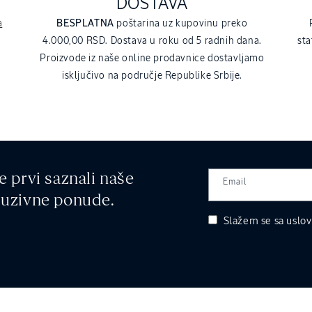
DOSTAVA
a
BESPLATNA
poštarina uz kupovinu preko
4.000,00 RSD. Dostava u roku od 5 radnih dana.
sta
Proizvode iz naše online prodavnice dostavljamo
isključivo na područje Republike Srbije.
e prvi saznali naše
Email
kluzivne ponude.
Slažem se sa
uslov