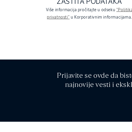
ZAŠTITA PODATAKA
Više informacija pročitajte u odseku
"Politik
privatnosti"
u Korporativnim informacijama.
Prijavite se ovde da bist
najnovije vesti i eks