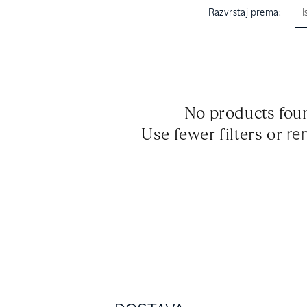
Razvrstaj prema:
No products fou
Use fewer filters or
re