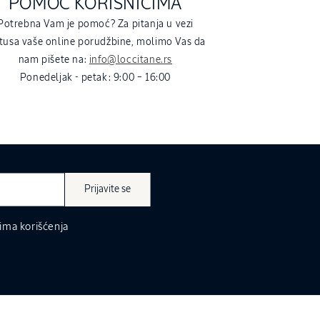
POMOĆ KORISNICIMA
Potrebna Vam je pomoć? Za pitanja u vezi
tusa vaše online porudžbine, molimo Vas da
nam pišete na:
info@loccitane.rs
Ponedeljak - petak: 9:00 – 16:00
Prijavite se
ima korišćenja