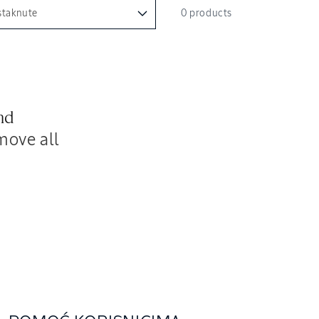
0 products
nd
move all