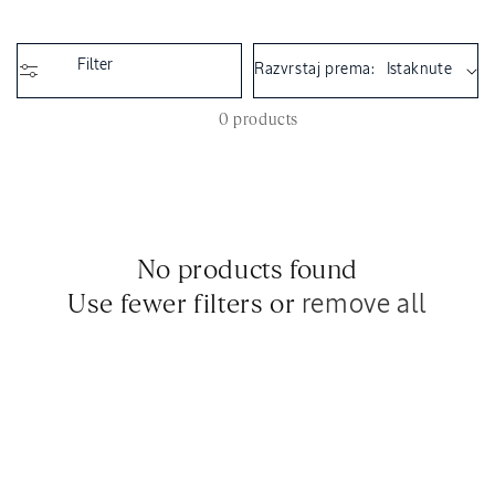
t
i
o
Filter
Razvrstaj prema:
n
:
0 products
No products found
Use fewer filters or
remove all