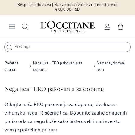
Besplatna dostava | Na sve porudžbine vrednosti preko
Pređite na
sadržaj
4.000,00 RSD
Log
Cart
in
Početna
Nega lica - EKO pakovanja za
Namena_Normal
/
/
strana
dopunu
Skin
C
Nega lica - EKO pakovanja za dopunu
o
l
Otkrijte naša EKO pakovanja za dopunu, idealna za
l
vrhunsku negu i čišćenje lica. Dopunite zalihe omiljenih
e
proizvoda za negu kože kako biste uvek imali sve što
c
vam je potrebno pri ruci.