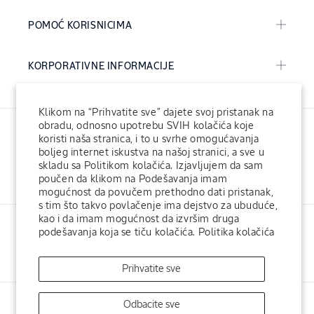
POMOĆ KORISNICIMA
KORPORATIVNE INFORMACIJE
Klikom na “Prihvatite sve” dajete svoj pristanak na
obradu, odnosno upotrebu SVIH kolačića koje
koristi naša stranica, i to u svrhe omogućavanja
boljeg internet iskustva na našoj stranici, a sve u
skladu sa Politikom kolačića. Izjavljujem da sam
poučen da klikom na Podešavanja imam
Facebook
Instagram
mogućnost da povučem prethodno dati pristanak,
s tim što takvo povlačenje ima dejstvo za ubuduće,
kao i da imam mogućnost da izvršim druga
L'Occitane Fondacija
L'Occitane hotelska kozmetika
podešavanja koja se tiču kolačića.
Politika kolačića
L'Occitane SPA
L'Occitane u svetu
Prihvatite sve
Odbacite sve