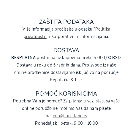
ZAŠTITA PODATAKA
Više informacija pročitajte u odseku
"Politika
privatnosti"
u Korporativnim informacijama.
DOSTAVA
BESPLATNA
poštarina uz kupovinu preko 4.000,00 RSD.
Dostava u roku od 5 radnih dana. Proizvode iz naše
online prodavnice dostavljamo isključivo na područje
Republike Srbije.
POMOĆ KORISNICIMA
Potrebna Vam je pomoć? Za pitanja u vezi statusa vaše
online porudžbine, molimo Vas da nam pišete
na:
info@loccitane.rs
Ponedeljak - petak: 9:00 – 16:00