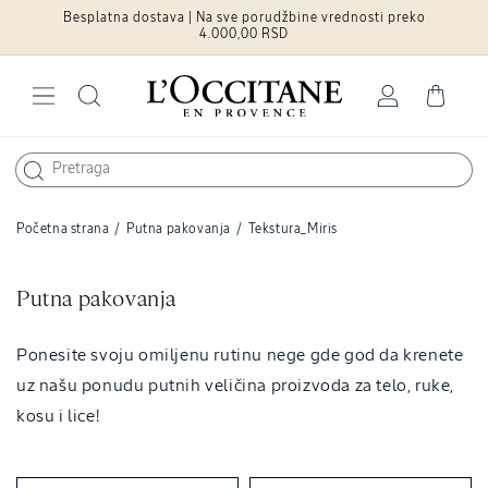
Besplatna dostava | Na sve porudžbine vrednosti preko
Pređite na
sadržaj
4.000,00 RSD
Log
Cart
in
Početna strana
/
Putna pakovanja
/
Tekstura_Miris
C
Putna pakovanja
o
l
Ponesite svoju omiljenu rutinu nege gde god da krenete
l
uz našu ponudu putnih veličina proizvoda za telo, ruke,
e
kosu i lice!
c
t