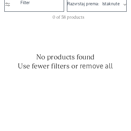
i
Filter
Razvrstaj prema:
o
n
0 of 58 products
:
No products found
Use fewer filters or
remove all