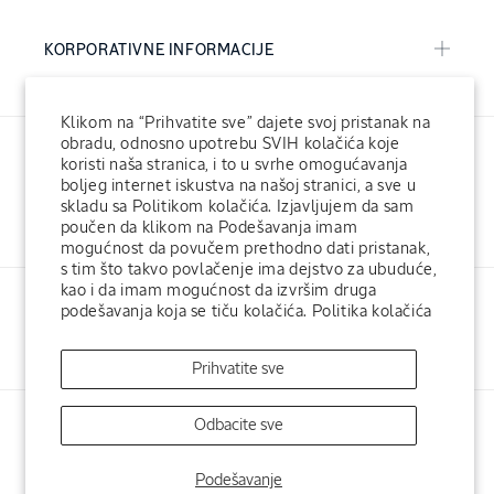
KORPORATIVNE INFORMACIJE
Klikom na “Prihvatite sve” dajete svoj pristanak na
obradu, odnosno upotrebu SVIH kolačića koje
koristi naša stranica, i to u svrhe omogućavanja
boljeg internet iskustva na našoj stranici, a sve u
skladu sa Politikom kolačića. Izjavljujem da sam
poučen da klikom na Podešavanja imam
Facebook
Instagram
mogućnost da povučem prethodno dati pristanak,
s tim što takvo povlačenje ima dejstvo za ubuduće,
kao i da imam mogućnost da izvršim druga
L'Occitane Fondacija
L'Occitane hotelska kozmetika
podešavanja koja se tiču kolačića.
Politika kolačića
L'Occitane SPA
L'Occitane u svetu
Prihvatite sve
Odbacite sve
Payment
© 2026,
L'Occitane Srbija
methods
Podešavanje