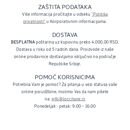
ZAŠTITA PODATAKA
Više informacija pročitajte u odseku
"Politika
privatnosti"
u Korporativnim informacijama.
DOSTAVA
BESPLATNA
poštarina uz kupovinu preko 4.000,00 RSD.
Dostava u roku od 5 radnih dana. Proizvode iz naše
online prodavnice dostavljamo isključivo na područje
Republike Srbije.
POMOĆ KORISNICIMA
Potrebna Vam je pomoć? Za pitanja u vezi statusa vaše
online porudžbine, molimo Vas da nam pišete
na:
info@loccitane.rs
Ponedeljak - petak: 9:00 – 16:00