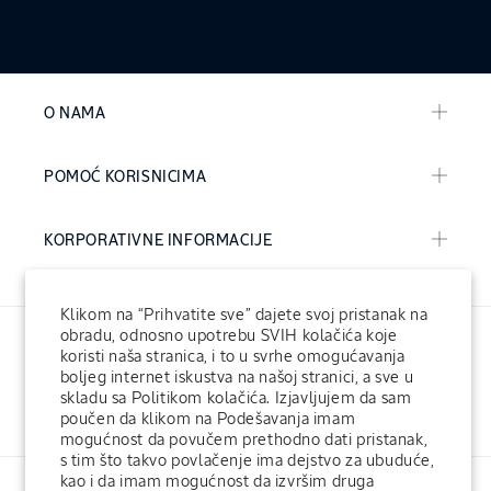
O NAMA
POMOĆ KORISNICIMA
KORPORATIVNE INFORMACIJE
Klikom na “Prihvatite sve” dajete svoj pristanak na
obradu, odnosno upotrebu SVIH kolačića koje
koristi naša stranica, i to u svrhe omogućavanja
boljeg internet iskustva na našoj stranici, a sve u
skladu sa Politikom kolačića. Izjavljujem da sam
poučen da klikom na Podešavanja imam
Facebook
Instagram
mogućnost da povučem prethodno dati pristanak,
s tim što takvo povlačenje ima dejstvo za ubuduće,
kao i da imam mogućnost da izvršim druga