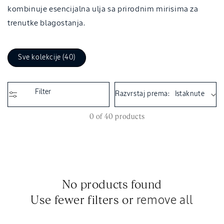
i
kombinuje esencijalna ulja sa prirodnim mirisima za
o
trenutke blagostanja.
n
:
Sve kolekcije (40)
Filter
Razvrstaj prema:
0 of 40 products
No products found
Use fewer filters or
remove all