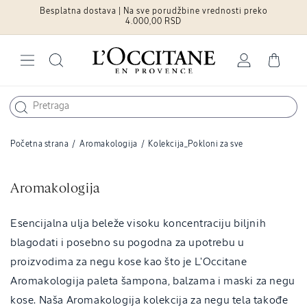
Besplatna dostava | Na sve porudžbine vrednosti preko
Pređite na
sadržaj
4.000,00 RSD
Log
Cart
in
Početna strana
/
Aromakologija
/
Kolekcija_Pokloni za sve
C
Aromakologija
o
l
Esencijalna ulja beleže visoku koncentraciju biljnih
l
blagodati i posebno su pogodna za upotrebu u
e
proizvodima za negu kose kao što je L'Occitane
c
Aromakologija paleta šampona, balzama i maski za negu
t
kose. Naša Aromakologija kolekcija za negu tela takođe