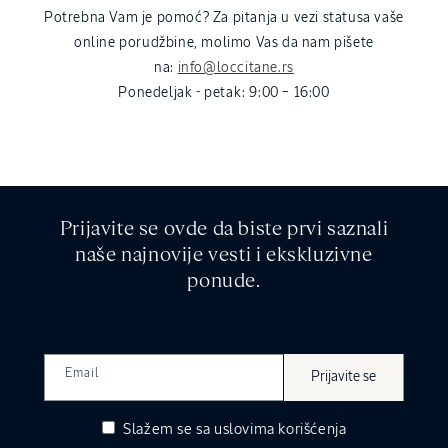
Potrebna Vam je pomoć? Za pitanja u vezi statusa vaše
online porudžbine, molimo Vas da nam pišete
na:
info@loccitane.rs
Ponedeljak - petak: 9:00 – 16:00
Prijavite se ovde da biste prvi saznali
naše najnovije vesti i ekskluzivne
ponude.
Email
Prijavite se
Slažem se sa
uslovima korišćenja